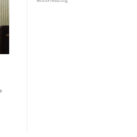
WordPress.org
e
j