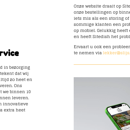
Onze website draait op Sit
onze bestellingen op binn
iets mis als een storing o
sommige klanten een prob
op mobiel. Gelukkig heeft 
en heeft Sitedish het pro
Ervaart u ook een problee
rvice
te nemen via
lekker@slijs
d in bezorging
etekent dat wij
tijd zo heet en
everen. Ons
at we binnen 10
nnen leveren.
n innovatieve
a extra heet