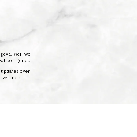
 geval wel! We
wat een genot!
 updates over
pizzameel.