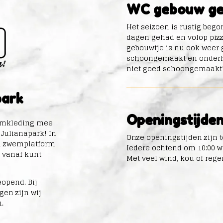
WC gebouw ge
Het seizoen is rustig beg
dagen gehad en volop pizz
gebouwtje is nu ook weer 
schoongemaakt en onderhou
niet goed schoongemaakt
park
Openingstijde
wemkleding mee
 Julianapark! In
Onze openingstijden zijn t
ch zwemplatform
Iedere ochtend om 10:00 wo
e vanaf kunt
Met veel wind, kou of rege
geopend.
Bij
gen zijn wij
.