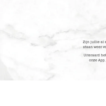
Zijn jullie a
staan weer vo
Uiteraard he
onze App,