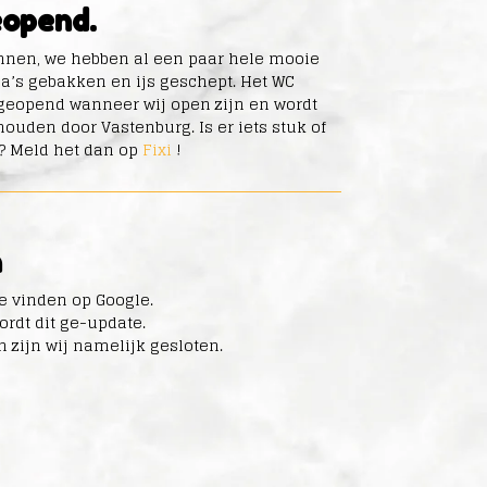
opend.
onnen, we hebben al een paar hele mooie
a’s gebakken en ijs geschept. Het WC
geopend wanneer wij open zijn en wordt
den door Vastenburg. Is er iets stuk of
? Meld het dan op
Fixi
!
n
e vinden op Google.
rdt dit ge-update.
n zijn wij namelijk gesloten.