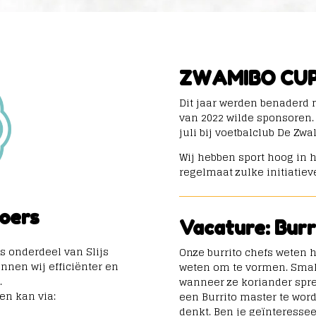
ZWAMIBO CU
Dit jaar werden benaderd 
van 2022 wilde sponsoren. 
juli bij voetbalclub De Zw
Wij hebben sport hoog in 
regelmaat zulke initiatiev
roers
Vacature: Burr
rs onderdeel van Slijs
Onze burrito chefs weten ho
nen wij efficiënter en
weten om te vormen. Sm
.
wanneer ze koriander spre
en kan via:
een Burrito master te wor
denkt. Ben je geïnteresse